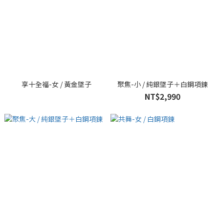
享十全福-女 / 黃金墜子
聚焦-小 / 純銀墜子＋白鋼項鍊
NT$2,990