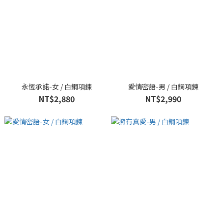
永恆承諾-女 / 白鋼項鍊
愛情密語-男 / 白鋼項鍊
NT$2,880
NT$2,990