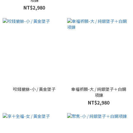
項鍊
NT$2,980
咬錢貔貅-小 / 黃金墜子
幸福祈願-大 / 純銀墜子＋白鋼
項鍊
NT$2,980