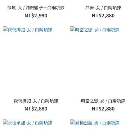
聚焦-大 / 純銀墜子＋白鋼項鍊
共舞-女 / 白鋼項鍊
NT$2,990
NT$2,880
愛情擁抱-女 / 白鋼項鍊
時空之戀-女 / 白鋼項鍊
NT$2,880
NT$2,880