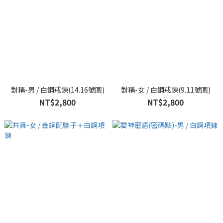
對稱-男 / 白鋼戒鍊(14.16號圍)
對稱-女 / 白鋼戒鍊(9.11號圍)
NT$2,800
NT$2,800