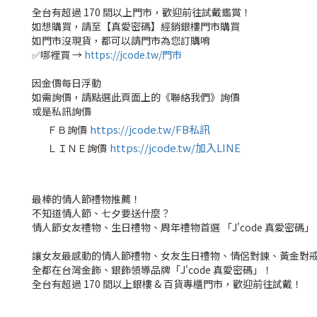
全台有超過 170 間以上門市，歡迎前往試戴鑑賞！
如想購買，請至【真愛密碼】經銷銀樓門市購買
如門市沒現貨，都可以請門市為您訂購唷
✅哪裡買 →
https://jcode.tw/門市
因金價每日浮動
如需詢價，請點選此頁面上的《聯絡我們》詢價
或是私訊詢價
https://jcode.tw/FB私訊
ＦＢ詢價
✅
https://jcode.tw/加入LINE
ＬＩＮＥ詢價
✅
最棒的情人節禮物推薦！
不知道情人節、七夕要送什麼？
情人節女友禮物、生日禮物、周年禮物首選 「J'code 真愛密碼」
讓女友最感動的情人節禮物、女友生日禮物、情侶對鍊、黃金對
全都在台灣金飾、銀飾領導品牌「J'code 真愛密碼」！
全台有超過 170 間以上銀樓 & 百貨專櫃門市，歡迎前往試戴！