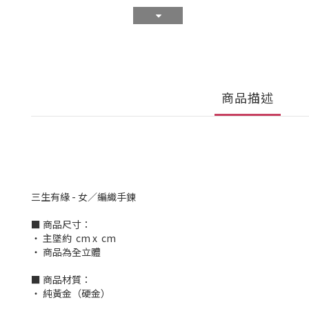
商品描述
三生有緣 - 女／編織手鍊
■ 商品尺寸：
‧ 主墜約 cm x cm
‧ 商品為全立體
■ 商品材質：
‧ 純黃金（硬金）