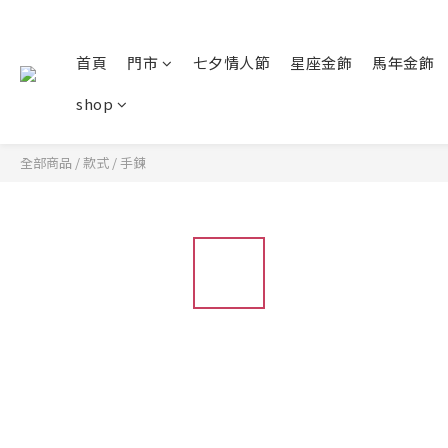
首頁
門市
七夕情人節
星座金飾
馬年金飾
shop
全部商品
/
款式
/
手鍊