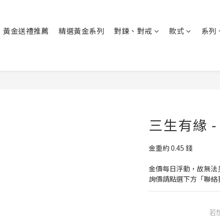
黃金送禮推薦
精選黃金系列
對鍊、對戒
款式
系列
三生有緣 
金重約 0.45 錢
金價每日浮動，故無法
詢價請點選下方「聯絡
若