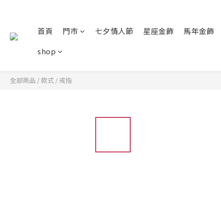
首頁
門市
七夕情人節
星座金飾
馬年金飾
shop
全部商品
/
款式
/
戒指