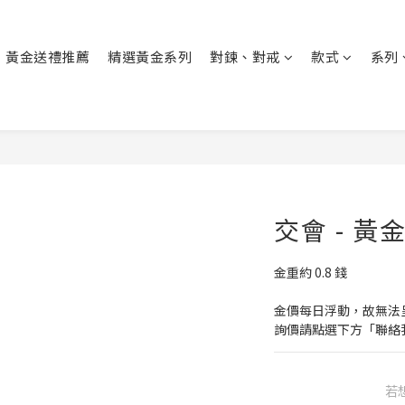
黃金送禮推薦
精選黃金系列
對鍊、對戒
款式
系列
交會 - 黃
金重約 0.8 錢
金價每日浮動，故無法
詢價請點選下方「聯絡
若