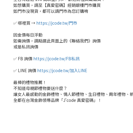
如想購買，請至【真愛密碼】經銷銀樓門市購買
如門市沒現貨，都可以請門市為您訂購唷
✅ 哪裡買 →
https://jcode.tw/門市
因金價每日浮動
如需詢價，請點選此頁面上的《聯絡我們》詢價
或是私訊詢價
✅ FB 詢價
https://jcode.tw/FB私訊
✅ LINE 詢價
https://jcode.tw/加入LINE
最棒的禮物推薦！
不知道母親節禮物要送什麼？
讓女人最感動的金飾禮物、情人節禮物、生日禮物、周年禮物、
全都在台灣金飾領導品牌「J'code 真愛密碼」！