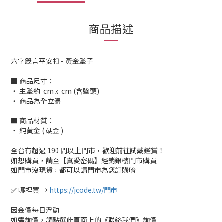
商品描述
六字箴言平安扣 - 黃金墜子
■ 商品尺寸：
‧ 主墜約 cm x cm (含墜頭)
‧ 商品為全立體
■ 商品材質：
‧ 純黃金 ( 硬金 )
全台有超過 190 間以上門市，歡迎前往試戴鑑賞！
如想購買，請至【真愛密碼】經銷銀樓門市購買
如門市沒現貨，都可以請門市為您訂購唷
✅ 哪裡買 →
https://jcode.tw/門市
因金價每日浮動
如需詢價，請點選此頁面上的《聯絡我們》詢價