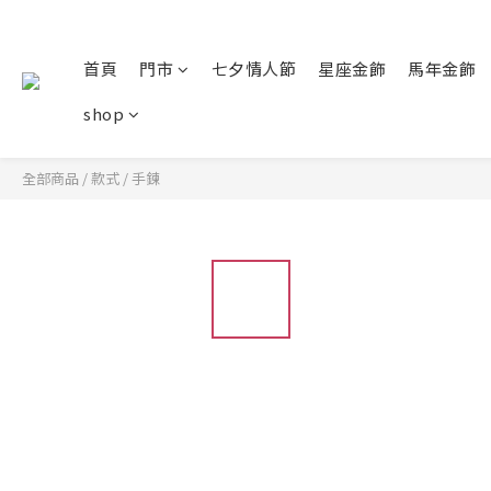
首頁
門市
七夕情人節
星座金飾
馬年金飾
shop
全部商品
/
款式
/
手鍊