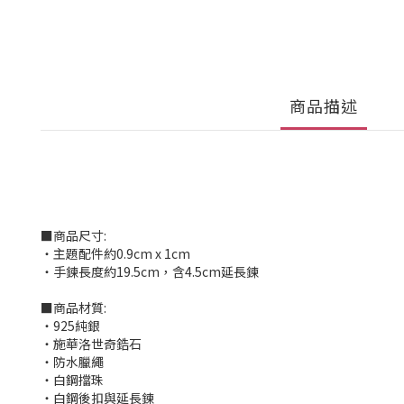
商品描述
■商品尺寸:
‧主題配件約0.9cm x 1cm
‧手鍊長度約19.5cm，含4.5cm延長鍊
■商品材質:
‧925純銀
‧施華洛世奇鋯石
‧防水臘繩
‧白鋼擋珠
‧白鋼後扣與延長鍊