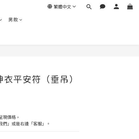
繁體中文
男款
神衣平安符（垂吊）
呈現價格，
我們」或是右邊「客服」。