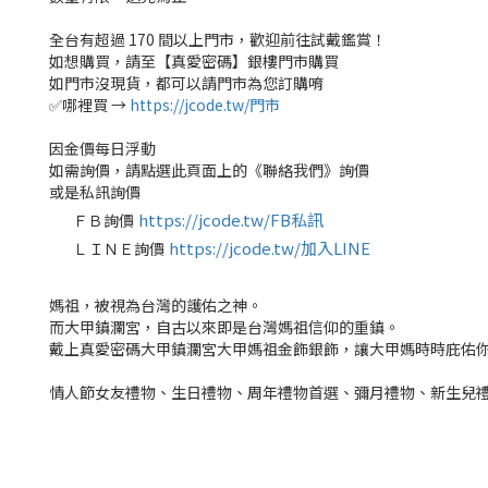
全台有超過 170 間以上門市，歡迎前往試戴鑑賞！
如想購買，請至【真愛密碼】銀樓門市購買
如門市沒現貨，都可以請門市為您訂購唷
✅哪裡買 →
https://jcode.tw/門市
因金價每日浮動
如需詢價，請點選此頁面上的《聯絡我們》詢價
或是私訊詢價
https://jcode.tw/FB私訊
ＦＢ詢價
✅
https://jcode.tw/加入LINE
ＬＩＮＥ詢價
✅
媽祖，被視為台灣的護佑之神。
而大甲鎮瀾宮，自古以來即是台灣媽祖信仰的重鎮。
戴上真愛密碼大甲鎮瀾宮大甲媽祖金飾銀飾，讓大甲媽時時庇佑
情人節女友禮物、生日禮物、周年禮物首選、彌月禮物、新生兒