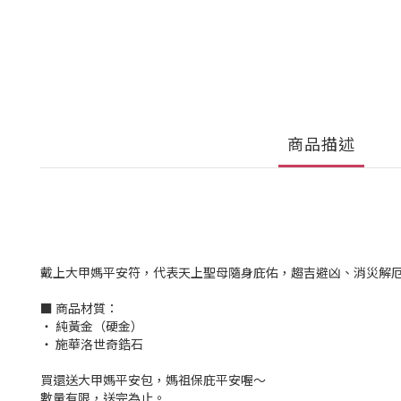
商品描述
戴上大甲媽平安符，代表天上聖母隨身庇佑，趨吉避凶、消災解
■ 商品材質：
‧ 純黃金（硬金）
‧ 施華洛世奇鋯石
買還送大甲媽平安包，媽祖保庇平安喔～
數量有限，送完為止。