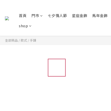
首頁
門市
七夕情人節
星座金飾
馬年金飾
shop
全部商品
/
款式
/
手鍊