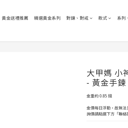
黃金送禮推薦
精選黃金系列
對鍊、對戒
款式
系列
大甲媽 小
- 黃金手鍊
金重約 0.85 錢
金價每日浮動，故無法
詢價請點選下方「聯絡