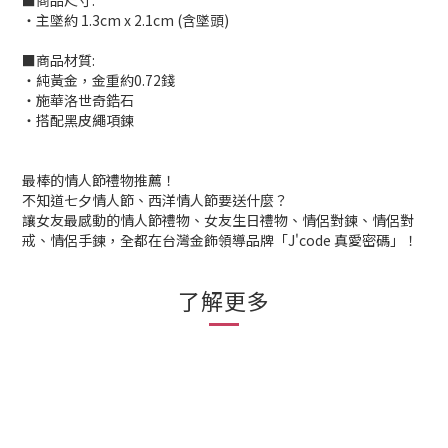
■商品尺寸:
‧主墜約 1.3cm x 2.1cm (含墜頭)
■商品材質:
‧純黃金，金重約0.72錢
‧施華洛世奇鋯石
‧搭配黑皮繩項鍊
最棒的情人節禮物推薦！
不知道七夕情人節、西洋情人節要送什麼？
讓女友最感動的情人節禮物、女友生日禮物、情侶對鍊、情侶對
戒、情侶手鍊，全都在台灣金飾領導品牌「J'code 真愛密碼」！
了解更多