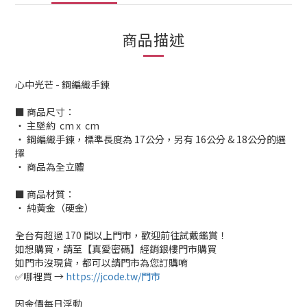
商品描述
心中光芒 - 鋼編織手鍊
■ 商品尺寸：
‧ 主墜約 cm x cm
‧ 鋼編織手鍊，標準長度為 17公分，另有 16公分 & 18公分的選
擇
‧ 商品為全立體
■ 商品材質：
‧ 純黃金（硬金）
全台有超過 170 間以上門市，歡迎前往試戴鑑賞！
如想購買，請至【真愛密碼】經銷銀樓門市購買
如門市沒現貨，都可以請門市為您訂購唷
✅哪裡買 →
https://jcode.tw/門市
因金價每日浮動