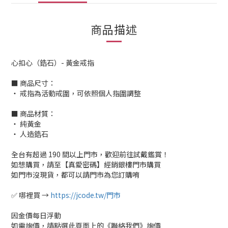
商品描述
心扣心（鋯石）- 黃金戒指
■ 商品尺寸：
‧ 戒指為活動戒圍，可依照個人指圍調整
■ 商品材質：
‧ 純黃金
‧ 人造鋯石
全台有超過 190 間以上門市，歡迎前往試戴鑑賞！
如想購買，請至【真愛密碼】經銷銀樓門市購買
如門市沒現貨，都可以請門市為您訂購唷
✅ 哪裡買 →
https://jcode.tw/門市
因金價每日浮動
如需詢價，請點選此頁面上的《聯絡我們》詢價