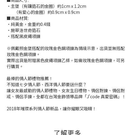
■商品尺寸:
‧主墜（有鑲鋯石的金圈）約1cm x 1.2cm
（有愛心的金圈）約0.9cm x 0.9cm
■商品材質:
‧純黃金，金重約0.4錢
‧施華洛世奇鋯石
‧搭配黑皮繩項鍊
※佩戴照金墜搭配的玫瑰金色鋼項鍊為情境示意，出貨並無搭配
玫瑰金色鋼項鍊。
實際出貨是附贈黑色皮繩項鍊乙條，如需玫瑰金色鋼項鍊，可另
行購買。
最棒的情人節禮物推薦！
不知道七夕情人節、西洋情人節要送什麼？
讓女友最感動的情人節禮物、女友生日禮物、情侶對鍊、情侶對
戒、情侶手鍊，全都在台灣金飾領導品牌「J'code 真愛密碼」！
2018年璀璨系列情人節新品，讓你耀眼又吸睛！
了解更多