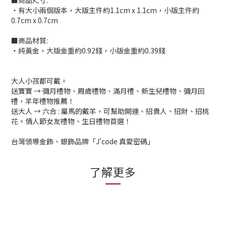
■商品尺寸:
‧有大小兩個版本，大版主件約1.1cm x 1.1cm，小版主件約
0.7cm x 0.7cm
■商品材質:
‧純黃金，大版金重約0.92錢，小版金重約0.39錢
大人小孩都可戴。
送寶寶 → 彌月禮物、周歲禮物、滿月禮、新生兒禮物、彌月回
禮，羊年禮物推薦！
送大人 → 六合 : 屬馬的戴羊，可幫助開運、招貴人、招財、招桃
花。情人節女友禮物、生日禮物首選！
台灣領導金飾、銀飾品牌「J'code 真愛密碼」
了解更多