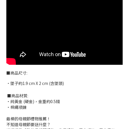
■商品尺寸:
‧墜子約1.9 cm X 2 cm (含墜頭)
■商品材質:
‧純黃金 (硬金)，金重約0.5錢
‧棉繩項鍊
最棒的母親節禮物推薦！
不知道母親節要送什麼？