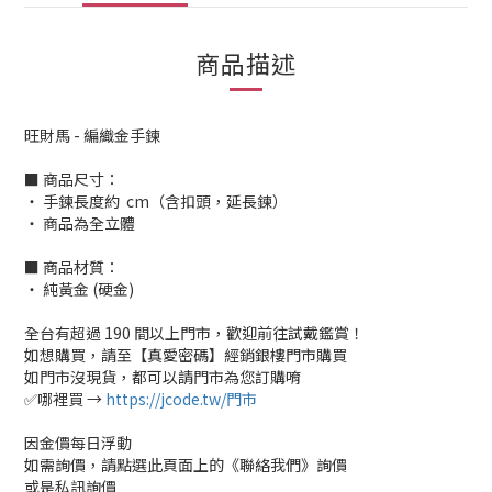
商品描述
旺財馬 - 編織金手鍊
■ 商品尺寸：
‧ 手鍊長度約 cm（含扣頭，延長鍊）
‧ 商品為全立體
■ 商品材質：
‧ 純黃金 (硬金)
全台有超過 190 間以上門市，歡迎前往試戴鑑賞！
如想購買，請至【真愛密碼】經銷銀樓門市購買
如門市沒現貨，都可以請門市為您訂購唷
✅哪裡買 →
https://jcode.tw/門市
因金價每日浮動
如需詢價，請點選此頁面上的《聯絡我們》詢價
或是私訊詢價