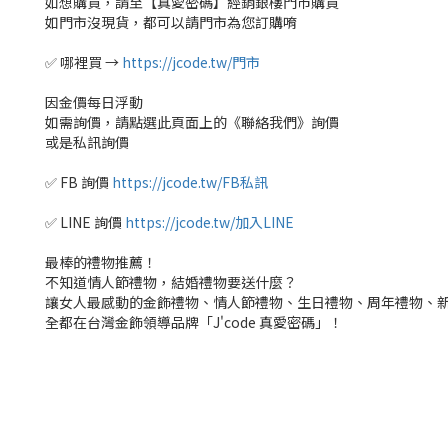
如想購買，請至【真愛密碼】經銷銀樓門市購買
如門市沒現貨，都可以請門市為您訂購唷
✅ 哪裡買 →
https://jcode.tw/門市
因金價每日浮動
如需詢價，請點選此頁面上的《聯絡我們》詢價
或是私訊詢價
✅ FB 詢價
https://jcode.tw/FB私訊
✅ LINE 詢價
https://jcode.tw/加入LINE
最棒的禮物推薦！
不知道情人節禮物，結婚禮物要送什麼？
讓女人最感動的金飾禮物、情人節禮物、生日禮物、周年禮物、
全都在台灣金飾領導品牌「J'code 真愛密碼」！