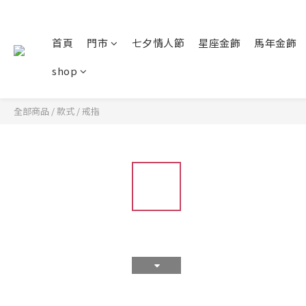
首頁
門市
七夕情人節
星座金飾
馬年金飾
shop
全部商品
/
款式
/
戒指