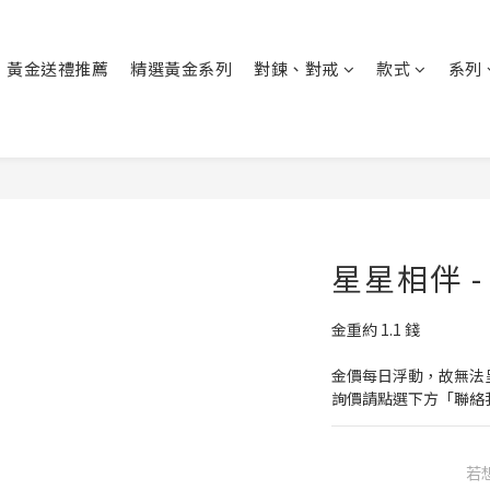
黃金送禮推薦
精選黃金系列
對鍊、對戒
款式
系列
星星相伴 
金重約 1.1 錢
金價每日浮動，故無法
詢價請點選下方「聯絡
若