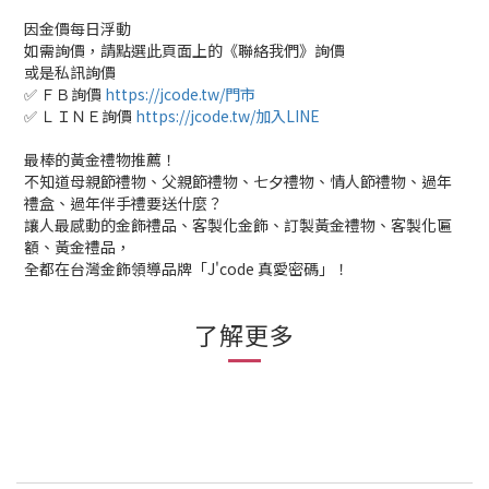
因金價每日浮動
如需詢價，請點選此頁面上的《聯絡我們》詢價
或是私訊詢價
✅ ＦＢ詢價
https://jcode.tw/門市
✅ ＬＩＮＥ詢價
https://jcode.tw/加入LINE
最棒的黃金禮物推薦！
不知道母親節禮物、父親節禮物、七夕禮物、情人節禮物、過年
禮盒、過年伴手禮要送什麼？
讓人最感動的金飾禮品、客製化金飾、訂製黃金禮物、客製化匾
額、黃金禮品，
全都在台灣金飾領導品牌「J'code 真愛密碼」！
了解更多