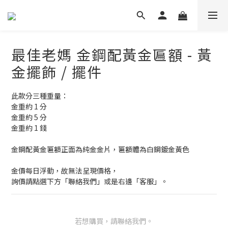
最佳老媽 金鋼配黃金匾額 - 黃
金擺飾 / 擺件
此款分三種重量：
金重約 1 分
金重約 5 分
金重約 1 錢
金鋼配黃金匾額正面為純金金片，匾額體為白鋼鍍金黃色
金價每日浮動，故無法呈現價格，
詢價請點選下方「聯絡我們」或是右邊「客服」。
若想購買，請聯絡我們。