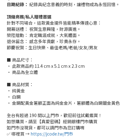
日期紀錄：
紀錄具紀念意義的時刻，讓禮物成為永恆回憶。
頂級商務/私人贈禮首選
針對不同場合，這款黃金擺件皆能精準傳達心意：
開幕送禮：
祝賀生意興隆，財源廣進。
榮陞贈勳：
肯定職涯成就，大氣體面。
退休留念：
感念多年貢獻，珍貴永存。
節慶祝賀：生日快樂、最佳老媽/老爸/女友/男友
■ 商品尺寸：
‧ 此款商品約 11.4 cm x 5.1 cm x 2.3 cm
‧ 商品為全立體
■ 商品材質：
‧ 純黃金
‧ 白鋼
‧ 金鋼配黃金匾額正面為純金金片，匾額體為白鋼鍍金黃色
全台有超過 190 間以上門市，歡迎前往試戴鑑賞！
如想購買，請至【真愛密碼】經銷銀樓門市購買
如門市沒現貨，都可以請門市為您訂購唷
✅ 哪裡買 →
https://jcode.tw/門市