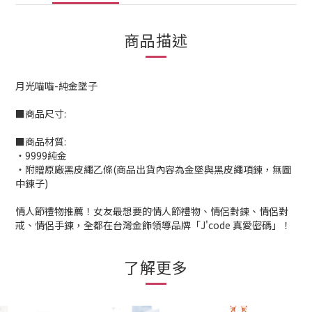
商品描述
月光喵喵-純金墜子
■商品尺寸:
■商品材質:
‧9999純金
‧附贈原廠黑皮繩乙條(商品出貨內容為金墜與黑皮繩項鍊，無圖
中鍊子)
情人節禮物推薦！女友最想要的情人節禮物、情侶對鍊、情侶對
戒、情侶手鍊，全都在台灣金飾領導品牌「J'code 真愛密碼」！
了解更多