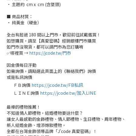
‧ 主題約 cm x cm (含墜頭)
■ 商品材質：
‧ 純黃金（硬金）
全台有超過 180 間以上門市，歡迎前往試戴鑑賞！
如想購買，請至【真愛密碼】經銷銀樓門市購買
如門市沒現貨，都可以請門市為您訂購唷
✅哪裡買 →
https://jcode.tw/門市
因金價每日浮動
如需詢價，請點選此頁面上的《聯絡我們》詢價
或是私訊詢價
https://jcode.tw/FB私訊
ＦＢ詢價
✅
https://jcode.tw/加入LINE
ＬＩＮＥ詢價
✅
最棒的禮物推薦！
不知道情人節禮物，結婚禮物要送什麼？
讓女人最感動的金飾禮物、情人節禮物、生日禮物、周年禮物、
新人結婚金飾、增添嫁妝禮物，
全都在台灣金飾領導品牌「J'code 真愛密碼」！