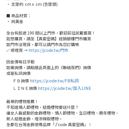
‧ 主墜約 cm x cm (含墜頭)
■ 商品材質：
‧ 純黃金
全台有超過 190 間以上門市，歡迎前往試戴鑑賞！
如想購買，請至【真愛密碼】經銷銀樓門市購買
如門市沒現貨，都可以請門市為您訂購唷
✅ 哪裡買 →
https://jcode.tw/門市
因金價每日浮動
如需詢價，請點選此頁面上的《聯絡我們》詢價
或是私訊詢價
https://jcode.tw/FB私訊
ＦＢ詢價
✅
https://jcode.tw/加入LINE
ＬＩＮＥ詢價
✅
最棒的禮物推薦！
不知道情人節禮物，結婚禮物要送什麼？
讓女人最感動的金飾禮物、情人節禮物、生日禮物、周年禮物、
新人結婚金飾、增添嫁妝禮物，
全都在台灣金飾領導品牌「J'code 真愛密碼」！