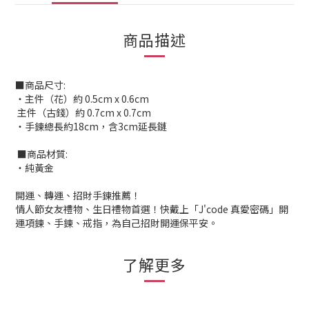
商品描述
■商品尺寸:
‧主件（花）約 0.5cm x 0.6cm
主件（古錢）約 0.7cm x 0.7cm
‧手鍊總長約18cm，含3cm延長鏈
■商品材質:
‧純黃金
開運、轉運、招財手鍊推薦！
情人節女友禮物、生日禮物首選！快戴上「J'code 真愛密碼」開
運項鍊、手鍊、戒指，為自己招財開運保平安。
了解更多