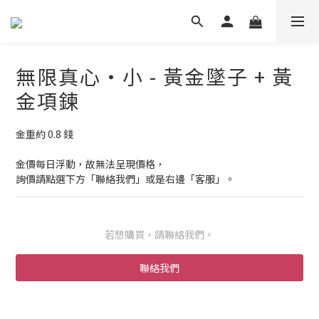
無限真心・小 - 黃金墜子 + 黃
金項鍊
金重約 0.8 錢
金價每日浮動，故無法呈現價格，
詢價請點選下方「聯絡我們」或是右邊「客服」。
若想購買，請聯絡我們。
聯絡我們