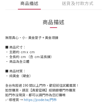
商品描述
送貨及付款方式
商品描述
無限真心・小 - 黃金墜子 + 黃金項鍊
■ 商品尺寸：
‧ 主題約 cm x cm
‧ 全長約 cm （含 cm 延長鍊）
‧ 商品為全立體
■ 商品材質：
‧ 純黃金（硬金）
全台有超過 190 間以上門市，歡迎前往試戴鑑賞！
如想購買，請至【真愛密碼】經銷銀樓門市購買
如門市沒現貨，都可以請門市為您訂購唷
✅ 哪裡買 →
https://jcode.tw/門市