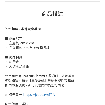
商品描述
珍惜相伴 - 半鍊黃金手環
■ 商品尺寸：
‧ 主題約 cm x cm
‧ 手鍊長約 cm 含 cm 延長鍊
■ 商品材質：
‧ 純黃金
‧ 人造水晶珍珠
全台有超過 190 間以上門市，歡迎前往試戴鑑賞！
如想購買，請至【真愛密碼】經銷銀樓門市購買
如門市沒現貨，都可以請門市為您訂購唷
✅ 哪裡買 →
https://jcode.tw/門市
因金價每日浮動