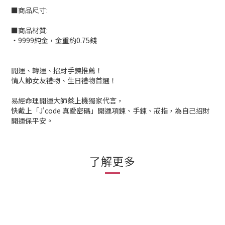
■商品尺寸:
■商品材質:
‧9999純金，金重約0.75錢
開運、轉運、招財手鍊推薦！
情人節女友禮物、生日禮物首選！
易經命理開運大師蔡上機獨家代言，
快戴上「J'code 真愛密碼」開運項鍊、手鍊、戒指，為自己招財
開運保平安。
了解更多