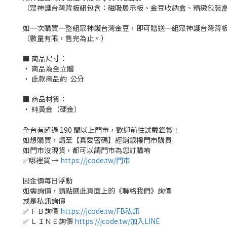
（眾神護台灣背板組包含：磁吸展示板、金豆收納盒、精緻包裝
如一次購買一整組眾神護台灣金豆，即可贈送一組眾神護台灣背
（數量有限，售完為止。）
■ 商品尺寸：
‧ 商品為全立體
‧ 此款商品約 公分
■ 商品材質：
‧ 純黃金（硬金）
全台有超過 190 間以上門市，歡迎前往試戴鑑賞！
如想購買，請至【真愛密碼】經銷銀樓門市購買
如門市沒現貨，都可以請門市為您訂購唷
✅哪裡買 →
https://jcode.tw/門市
因金價每日浮動
如需詢價，請點選此頁面上的《聯絡我們》詢價
或是私訊詢價
✅ ＦＢ詢價
https://jcode.tw/FB私訊
✅ ＬＩＮＥ詢價
https://jcode.tw/加入LINE