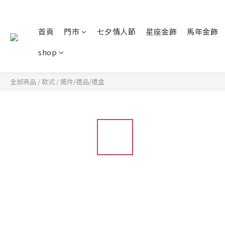
首頁
門市
七夕情人節
星座金飾
馬年金飾
shop
全部商品
/
款式
/
擺件/禮品/禮盒