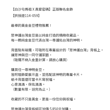
【白沙屯媽祖 X 真愛密碼】正版聯名金飾
【拱授證114-059】
最棒的黃金金豆禮物推薦！
眾神護台灣金豆是以純金打造的精緻收藏品，
每一顆純金金豆代表台灣一尊護佑台灣的神明。
背面黏有磁鐵，可吸附在專屬設計的「眾神護台灣」背板上。
讓眾神與您一同守護家園。
（吸鐵不納入金重計算，請放心購買）
購買任一尊神明金豆，
皆附贈飾愛展示盒，並搭配該神明的專屬卡片。
紙卡背面還可當卡片寫祝福。
心意滿滿，保佑滿滿。
（數量有限，送完為止。）
收藏的不只是黃金，更是一份信仰與祝福。
眾神護台灣背板組可加價＄850元加購。