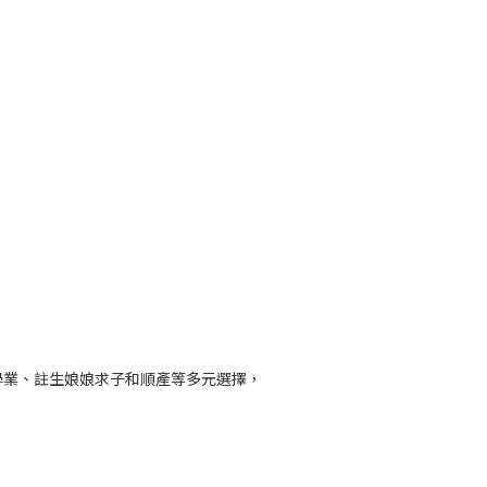
。
學業、註生娘娘求子和順產等多元選擇，