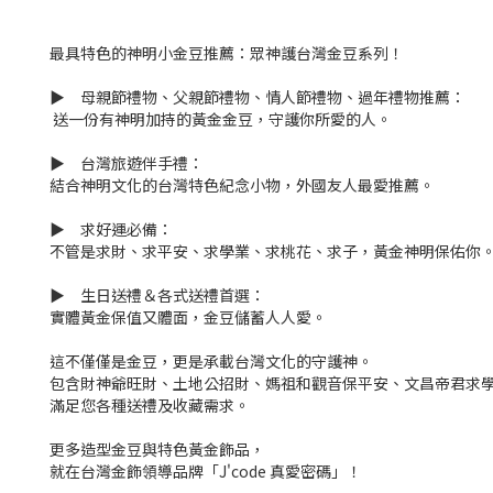
最具特色的神明小金豆推薦：眾神護台灣金豆系列！
▶ 母親節禮物、父親節禮物、情人節禮物、過年禮物推薦：
送一份有神明加持的黃金金豆，守護你所愛的人。
▶ 台灣旅遊伴手禮：
結合神明文化的台灣特色紀念小物，外國友人最愛推薦。
▶ 求好運必備：
不管是求財、求平安、求學業、求桃花、求子，黃金神明保佑你
▶ 生日送禮＆各式送禮首選：
實體黃金保值又體面，金豆儲蓄人人愛。
這不僅僅是金豆，更是承載台灣文化的守護神。
包含財神爺旺財、土地公招財、媽祖和觀音保平安、文昌帝君求
滿足您各種送禮及收藏需求。
更多造型金豆與特色黃金飾品，
就在台灣金飾領導品牌「J'code 真愛密碼」！