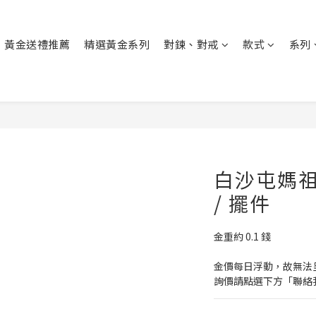
黃金送禮推薦
精選黃金系列
對鍊、對戒
款式
系列
白沙屯媽祖 
/ 擺件
金重約 0.1 錢
金價每日浮動，故無法
詢價請點選下方「聯絡