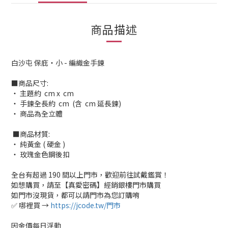
商品描述
白沙屯 保庇・小 - 編織金手鍊
■商品尺寸:
‧ 主題約 cm x cm
‧ 手鍊全長約 cm (含 cm 延長鍊)
‧ 商品為全立體
■商品材質:
‧ 純黃金 ( 硬金 )
‧ 玫瑰金色鋼後扣
全台有超過 190 間以上門市，歡迎前往試戴鑑賞！
如想購買，請至【真愛密碼】經銷銀樓門市購買
如門市沒現貨，都可以請門市為您訂購唷
✅ 哪裡買 →
https://jcode.tw/門市
因金價每日浮動