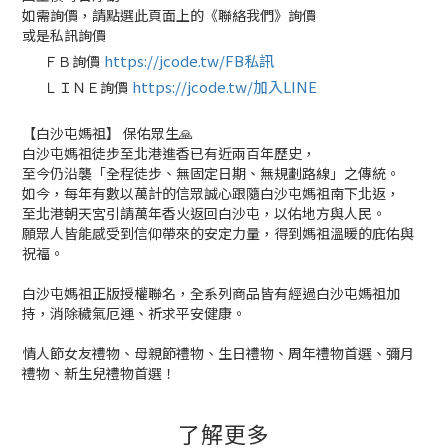
如需詢價，請點選此頁面上的《聯絡我們》詢價
或是私訊詢價
https://jcode.tw/FB私訊
ＦＢ詢價
✅
https://jcode.tw/加入LINE
ＬＩＮＥ詢價
✅
【白沙屯媽祖】 保佑眾生🙏
白沙屯媽祖徒步至北港進香已有近兩百年歷史，
至今仍沿襲「全程徒步、無固定日期、無規劃路線」之傳統。
如今，每年有數以萬計的信眾誠心跟隨白沙屯媽祖南下北返，
至北港朝天宮引請萬年香火返回白沙屯，以佑地方與人民。
願眾人皆能感受到信仰帶來的安定力量，得到媽祖溫暖的庇佑與
祝福。
白沙屯媽祖正版授權聯名，全系列商品皆有經過白沙屯媽祖加
持，消除穢氣厄運、祈求平安健康。
情人節女友禮物、母親節禮物、生日禮物、周年禮物首選、彌月
禮物、新生兒禮物首選！
了解更多