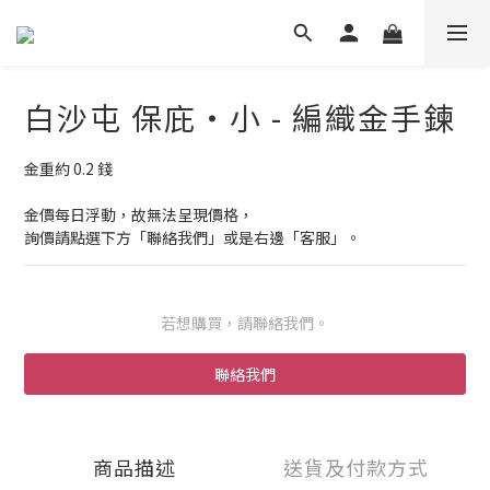
白沙屯 保庇・小 - 編織金手鍊
金重約 0.2 錢
金價每日浮動，故無法呈現價格，
詢價請點選下方「聯絡我們」或是右邊「客服」。
若想購買，請聯絡我們。
聯絡我們
商品描述
送貨及付款方式