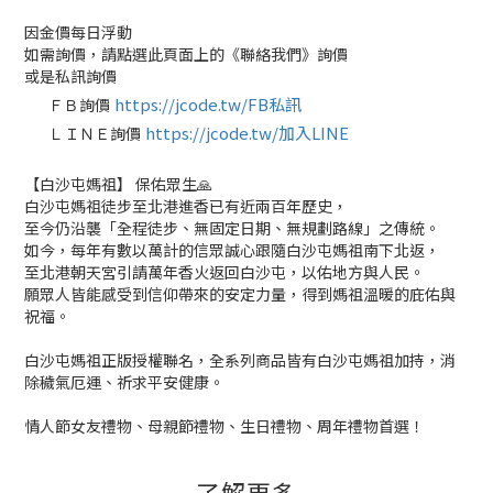
因金價每日浮動
如需詢價，請點選此頁面上的《聯絡我們》詢價
或是私訊詢價
https://jcode.tw/FB私訊
ＦＢ詢價
✅
https://jcode.tw/加入LINE
ＬＩＮＥ詢價
✅
【白沙屯媽祖】 保佑眾生🙏
白沙屯媽祖徒步至北港進香已有近兩百年歷史，
至今仍沿襲「全程徒步、無固定日期、無規劃路線」之傳統。
如今，每年有數以萬計的信眾誠心跟隨白沙屯媽祖南下北返，
至北港朝天宮引請萬年香火返回白沙屯，以佑地方與人民。
願眾人皆能感受到信仰帶來的安定力量，得到媽祖溫暖的庇佑與
祝福。
白沙屯媽祖正版授權聯名，全系列商品皆有白沙屯媽祖加持，消
除穢氣厄運、祈求平安健康。
情人節女友禮物、母親節禮物、生日禮物、周年禮物首選！
了解更多