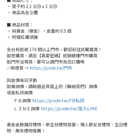
■ 商品尺寸：
‧ 墜子約 2.1 公分 x 1 公分
‧
商品為全立體
■ 商品材質：
‧ 純黃金（硬金），金重約 0.5 錢
‧ 附贈紅繩項鍊
全台有超過 170 間以上門市，歡迎前往試戴鑑賞！
如想購買，請至【真愛密碼】經銷銀樓門市購買
如門市沒現貨，都可以請門市為您訂購唷
✅哪裡買 →
https://jcode.tw/門市
因金價每日浮動
如需詢價，請點選此頁面上的《聯絡我們》詢價
或是私訊詢價
https://jcode.tw/FB私訊
ＦＢ詢價
✅
https://jcode.tw/加入LINE
ＬＩＮＥ詢價
✅
黃金金飾彌月禮物、新生兒禮物首選，情人節女友禮物、生日禮
物、周年禮物推薦！