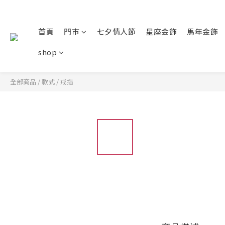
首頁
門市
七夕情人節
星座金飾
馬年金飾
shop
全部商品
/
款式
/
戒指