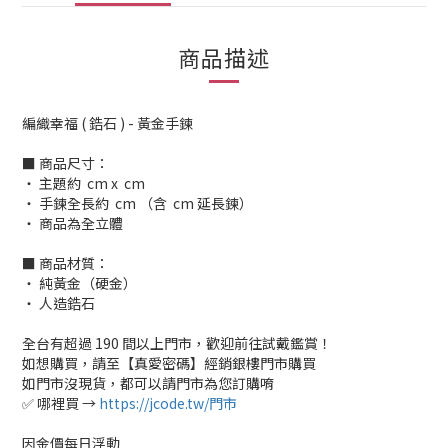
商品描述
編織幸福 ( 鋯石 ) - 黃金手鍊
■ 商品尺寸：
‧ 主題約 cm x cm
‧ 手鍊全長約 cm （含 cm 延長鍊）
‧ 商品為全立體
■ 商品材質：
‧ 純黃金（硬金）
‧ 人造鋯石
全台有超過 190 間以上門市，歡迎前往試戴鑑賞！
如想購買，請至【真愛密碼】經銷銀樓門市購買
如門市沒現貨，都可以請門市為您訂購唷
✅ 哪裡買 →
https://jcode.tw/門市
因金價每日浮動