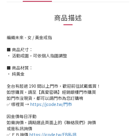
商品描述
編織未來 - 女 / 黃金戒指
■ 商品尺寸：
‧ 活動戒圍，可依個人指圍調整
■ 商品材質：
‧ 純黃金
全台有超過 190 間以上門市，歡迎前往試戴鑑賞！
如想購買，請至【真愛密碼】經銷銀樓門市購買
如門市沒現貨，都可以請門市為您訂購唷
✅ 哪裡買 →
https://jcode.tw/門市
因金價每日浮動
如需詢價，請點選此頁面上的《聯絡我們》詢價
或是私訊詢價
✅ ＦＢ詢價
https://jcode.tw/FB私訊