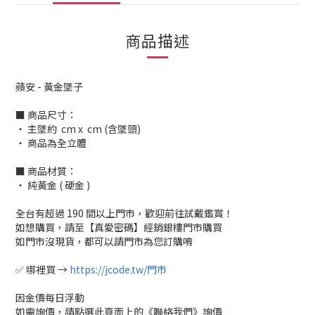
商品描述
蘋安 - 黃金墜子
■ 商品尺寸：
‧ 主墜約 cm x cm (含墜頭)
‧ 商品為全立體
■ 商品材質：
‧ 純黃金 ( 硬金 )
全台有超過 190 間以上門市，歡迎前往試戴鑑賞！
如想購買，請至【真愛密碼】經銷銀樓門市購買
如門市沒現貨，都可以請門市為您訂購唷
✅ 哪裡買 →
https://jcode.tw/門市
因金價每日浮動
如需詢價，請點選此頁面上的《聯絡我們》詢價