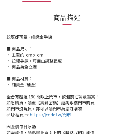
商品描述
蛇麼都可愛 - 編織金手鍊
■ 商品尺寸：
‧ 主題約 cm x cm
‧ 拉繩手鍊，可自由調整長度
‧ 商品為全立體
■ 商品材質：
‧ 純黃金 (硬金)
全台有超過 190 間以上門市，歡迎前往試戴鑑賞！
如想購買，請至【真愛密碼】經銷銀樓門市購買
如門市沒現貨，都可以請門市為您訂購唷
✅ 哪裡買 →
https://jcode.tw/門市
因金價每日浮動
如需詢價，請點選此頁面上的《聯絡我們》詢價