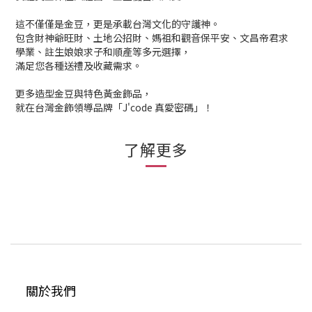
這不僅僅是金豆，更是承載台灣文化的守護神。
包含財神爺旺財、土地公招財、媽祖和觀音保平安、文昌帝君求
學業、註生娘娘求子和順產等多元選擇，
滿足您各種送禮及收藏需求。
更多造型金豆與特色黃金飾品，
就在台灣金飾領導品牌「J'code 真愛密碼」！
了解更多
關於我們