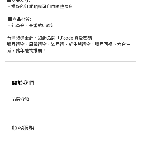
■商品尺寸:
‧搭配的紅繩項鍊可自由調整長度
■商品材質:
‧純黃金，金重約0.8錢
台灣領導金飾、銀飾品牌「J'code 真愛密碼」
彌月禮物、周歲禮物、滿月禮、新生兒禮物、彌月回禮、六合生
肖，豬年禮物推薦！
關於我們
品牌介紹
顧客服務