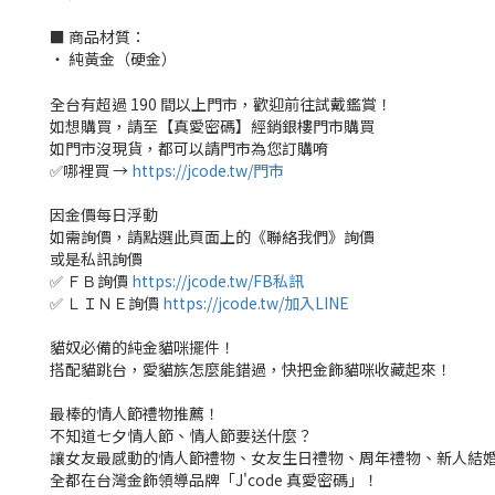
■ 商品材質：
‧ 純黃金（硬金）
全台有超過 190 間以上門市，歡迎前往試戴鑑賞！
如想購買，請至【真愛密碼】經銷銀樓門市購買
如門市沒現貨，都可以請門市為您訂購唷
✅哪裡買 →
https://jcode.tw/門市
因金價每日浮動
如需詢價，請點選此頁面上的《聯絡我們》詢價
或是私訊詢價
✅ ＦＢ詢價
https://jcode.tw/FB私訊
✅ ＬＩＮＥ詢價
https://jcode.tw/加入LINE
貓奴必備的純金貓咪擺件！
搭配貓跳台，愛貓族怎麼能錯過，快把金飾貓咪收藏起來！
最棒的情人節禮物推薦！
不知道七夕情人節、情人節要送什麼？
讓女友最感動的情人節禮物、女友生日禮物、周年禮物、新人結
全都在台灣金飾領導品牌「J'code 真愛密碼」！