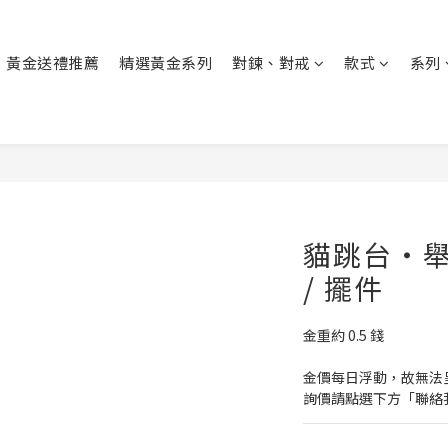
黃金送禮推薦
精選黃金系列
對鍊、對戒
款式
系列
貓跳台・舉
/ 擺件
金重約 0.5 錢
金價每日浮動，故無法
詢價請點選下方「聯絡