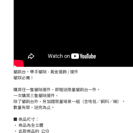
貓跳台・舉手貓咪 - 黃金擺飾 / 擺件
貓奴必備！
購買任一隻貓咪擺件，即贈送限量貓跳台一件。
一次購買三隻貓咪擺件，
除了貓跳台外，另加蹭限量場景一組（含地毯／飼料／碗）。
數量有限，送完為止。
■ 商品尺寸：
‧ 商品為全立體
‧ 此款商品約 公分