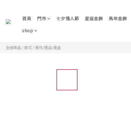
首頁
門市
七夕情人節
星座金飾
馬年金飾
shop
全部商品
/
款式
/
擺件/禮品/禮盒