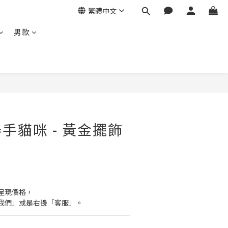
繁體中文
男款
手貓咪 - 黃金擺飾
呈現價格，
我們」或是右邊「客服」。