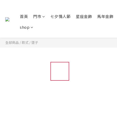
首頁
門市
七夕情人節
星座金飾
馬年金飾
shop
全部商品
/
款式
/
墜子