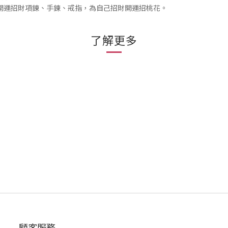
碼」開運招財項鍊、手鍊、戒指，為自己招財開運招桃花。
了解更多
顧客服務