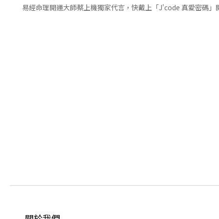
易經命理開運大師蔡上機獨家代言，快戴上「J'code 真愛密
關於我們