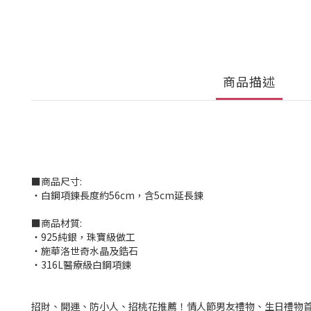
商品描述
■商品尺寸:
‧白鋼項鍊長度約56cm，含5cm延長鍊
■商品材質:
‧925純銀，珠寶級做工
‧施華洛世奇水晶及鋯石
‧316L醫療級白鋼項鍊
招財、開運、防小人、招桃花推薦！情人節男友禮物、生日禮物