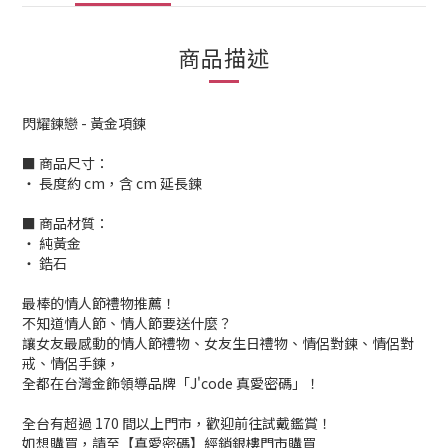
商品描述
閃耀鍊戀 - 黃金項鍊
■ 商品尺寸：
‧ 長度約 cm，含 cm 延長鍊
■ 商品材質：
‧ 純黃金
‧ 鋯石
最棒的情人節禮物推薦！
不知道情人節、情人節要送什麼？
讓女友最感動的情人節禮物、女友生日禮物、情侶對鍊、情侶對
戒、情侶手鍊，
全都在台灣金飾領導品牌「J'code 真愛密碼」！
全台有超過 170 間以上門市，歡迎前往試戴鑑賞！
如想購買，請至【真愛密碼】經銷銀樓門市購買