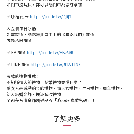
如門市沒現貨，都可以請門市為您訂購唷
✅ 哪裡買 →
https://jcode.tw/門市
因金價每日浮動
如需詢價，請點選此頁面上的《聯絡我們》詢價
或是私訊詢價
✅ FB 詢價
https://jcode.tw/FB私訊
✅ LINE 詢價
https://jcode.tw/加入LINE
最棒的禮物推薦！
不知道情人節禮物，結婚禮物要送什麼？
讓女人最感動的金飾禮物、情人節禮物、生日禮物、周年禮物、
新人結婚金飾、增添嫁妝禮物，
全都在台灣金飾領導品牌「J'code 真愛密碼」！
了解更多