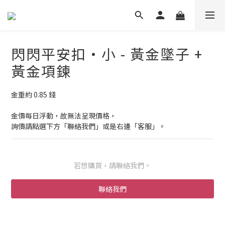
閃閃平安扣・小 - 黃金墜子 +
黃金項鍊
金重約 0.85 錢
金價每日浮動，故無法呈現價格，
詢價請點選下方「聯絡我們」或是右邊「客服」。
若想購買，請聯絡我們。
聯絡我們