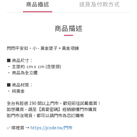
商品描述
送貨及付款方式
商品描述
閃閃平安扣・小 - 黃金墜子 + 黃金項鍊
■ 商品尺寸：
‧ 主墜約 cm x cm (含墜頭)
‧ 商品為全立體
■ 商品材質：
‧ 純黃金
全台有超過 190 間以上門市，歡迎前往試戴鑑賞！
如想購買，請至【真愛密碼】經銷銀樓門市購買
如門市沒現貨，都可以請門市為您訂購唷
✅ 哪裡買 →
https://jcode.tw/門市