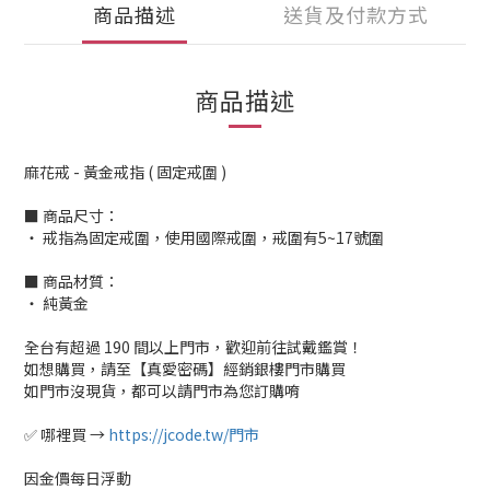
商品描述
送貨及付款方式
商品描述
麻花戒 - 黃金戒指 ( 固定戒圍 )
■ 商品尺寸：
‧ 戒指為固定戒圍，使用國際戒圍，戒圍有5~17號圍
■ 商品材質：
‧ 純黃金
全台有超過 190 間以上門市，歡迎前往試戴鑑賞！
如想購買，請至【真愛密碼】經銷銀樓門市購買
如門市沒現貨，都可以請門市為您訂購唷
✅ 哪裡買 →
https://jcode.tw/門市
因金價每日浮動