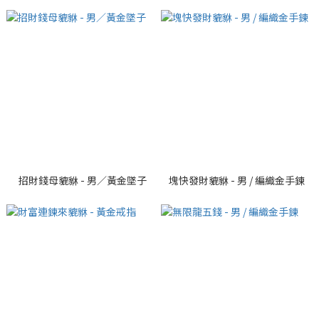
招財錢母貔貅 - 男／黃金墜子
塊快發財貔貅 - 男 / 編織金手鍊