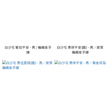
白沙屯 緊扣平安 - 男 / 編織金手
白沙屯 勇保平安(圓) - 男／皮質
鍊
編織金手鍊