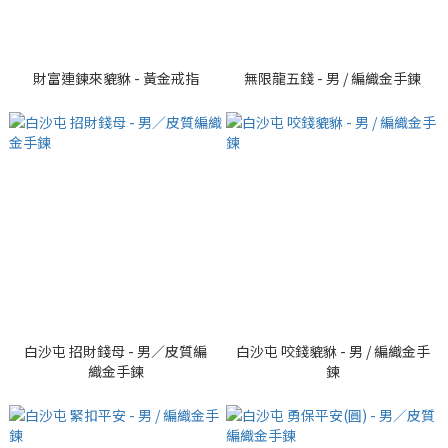
財富連鍊來貔貅 - 黃金戒指
無限龍五錢 - 男 / 編織金手鍊
白沙屯 招財錢母 - 男／皮質編
白沙屯 咬錢貔貅 - 男 / 編織金手
織金手鍊
鍊