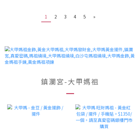
1
2
3
4
5
»
鎮瀾宮-大甲媽祖