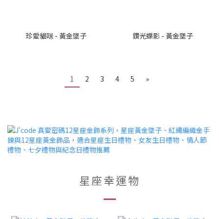
珍愛貓咪 - 黃金墜子
鑽光蝶影 - 黃金墜子
1
2
3
4
5
»
星座幸運物