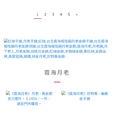
1
2
3
4
5
»
霞海月老