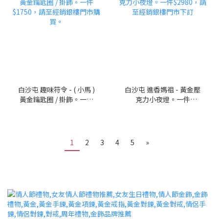
白沙屯 趣味符令 - ( 小馬 )
白沙屯 進香媽祖 - 黃金壓
黃金鑰匙圈 / 掛飾。一件
克力小夜燈。一件
$1750，請至經銷銀樓門
$2980，請至經銷銀樓門
市購買。
市下訂
1
2
3
4
5
»