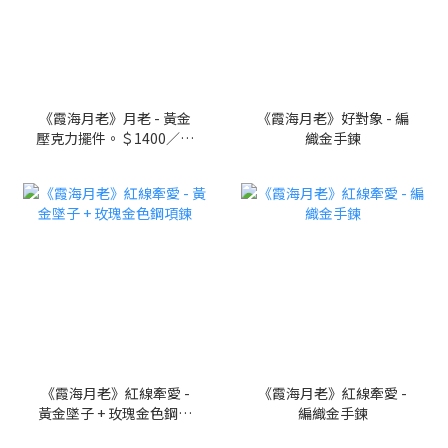
《霞海月老》月老 - 黃金
《霞海月老》好對象 - 編
壓克力擺件。＄1400／一
織金手鍊
件，請至門市購買。
《霞海月老》紅線牽愛 -
《霞海月老》紅線牽愛 -
黃金墜子 + 玫瑰金色鋼項
編織金手鍊
鍊