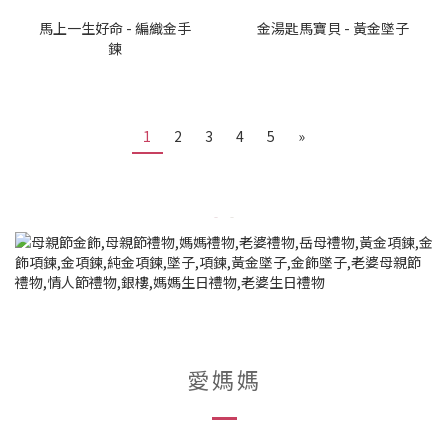
馬上一生好命 - 編織金手
金湯匙馬寶貝 - 黃金墜子
鍊
1
2
3
4
5
»
愛媽媽