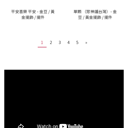
平安喜樂 平安 - 金豆 / 黃
單顆 （眾神護台灣）- 金
金擺飾 / 擺件
豆 / 黃金擺飾 / 擺件
1
2
3
4
5
»