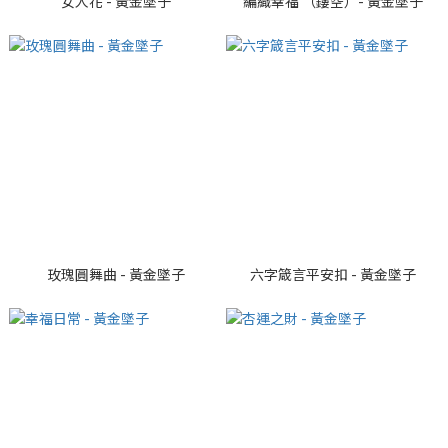
女人花 - 黃金墜子
編織幸福 （鏤空）- 黃金墜子
玫瑰圓舞曲 - 黃金墜子
六字箴言平安扣 - 黃金墜子