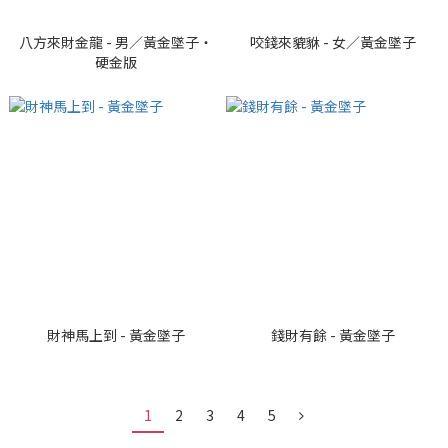
八方來財金龍 - 男／黃金墜子・
咬錢來貔貅 - 女／黃金墜子
硬金版
財神馬上到 - 黃金墜子
錢財有餘 - 黃金墜子
1
2
3
4
5