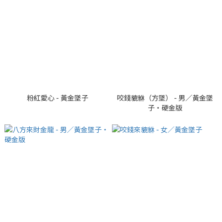
粉紅愛心 - 黃金墜子
咬錢貔貅（方墜） - 男／黃金墜
子・硬金版