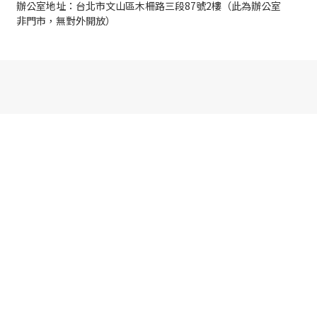
辦公室地址：台北市文山區木柵路三段87號2樓（此為辦公室
非門市，無對外開放）