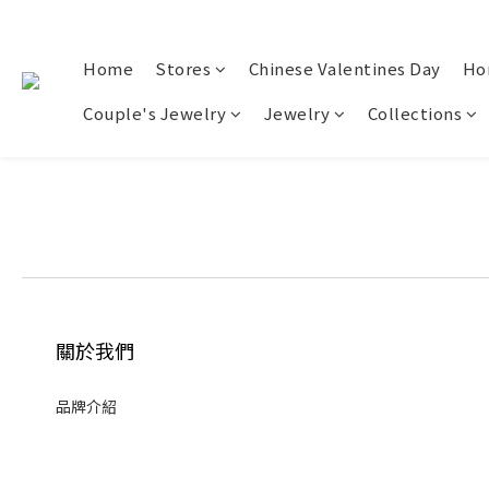
Home
Stores
Chinese Valentines Day
Ho
Couple's Jewelry
Jewelry
Collections
關於我們
品牌介紹