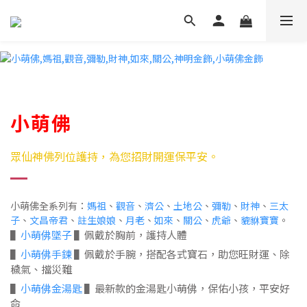
小萌佛
眾仙神佛列位護持，為您招財開運保平安
。
小萌佛全系列有：
媽祖
、
觀音
、
濟公
、
土地公
、
彌勒
、
財神
、
三太
子
、
文昌帝君
、
註生娘娘
、
月老
、
如來
、
關公
、
虎爺
、
貔貅寶寶
。
▌
小萌佛墜子
▌佩戴於胸前，護持人體
▌
小萌佛手鍊
▌佩戴於手腕，搭配各式寶石，助您旺財運、除
穢氣、擋災難
▌
小萌佛金湯匙
▌最新款的金湯匙小萌佛，保佑小孩，平安好
命