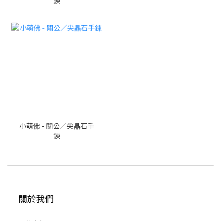
鍊
小萌佛 - 關公／尖晶石手
鍊
關於我們