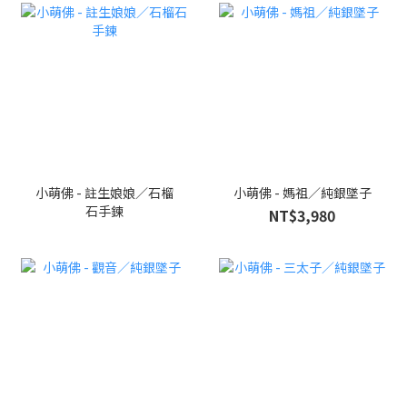
小萌佛 - 註生娘娘／石榴
小萌佛 - 媽祖／純銀墜子
石手鍊
NT$3,980