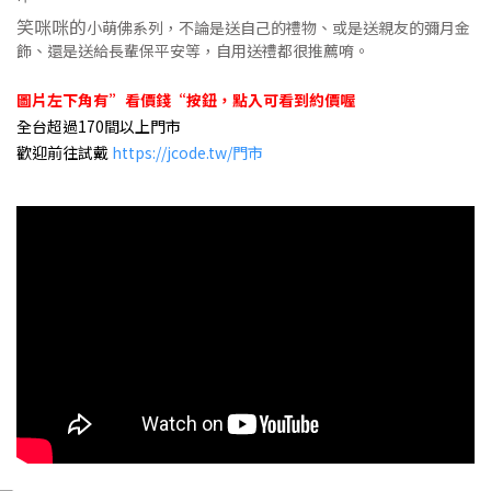
笑咪咪的
小萌佛系列，不論是送自己的禮物、或是送親友的彌月金
飾、還是送給長輩保平安等，自用送禮都很推薦唷。
圖片左下角有”看價錢“按鈕，點入可看到約價喔
全台超過170間以上門市
歡迎前往試戴
https://jcode.tw/門市