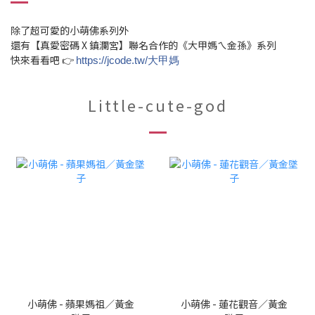
除了超可愛的小萌佛系列外
還有【真愛密碼 X 鎮瀾宮】聯名合作的《大甲媽ㄟ金孫》系列
快來看看吧 👉
https://jcode.tw/大甲媽
Little-cute-god
小萌佛 - 蘋果媽祖／黃金
小萌佛 - 蓮花觀音／黃金