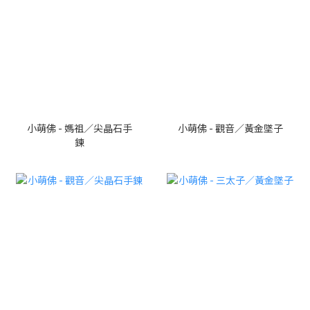
小萌佛 - 媽祖／尖晶石手
小萌佛 - 觀音／黃金墜子
鍊