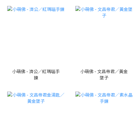
小萌佛 - 濟公／紅瑪瑙手
小萌佛 - 文昌帝君／黃金
鍊
墜子