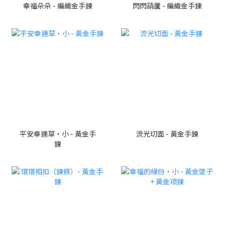
幸福朵朵 - 編織金手鍊
閃閃葫蘆 - 編織金手鍊
平安幸運草・小 - 黃金手
流光切面 - 黃金手鍊
鍊