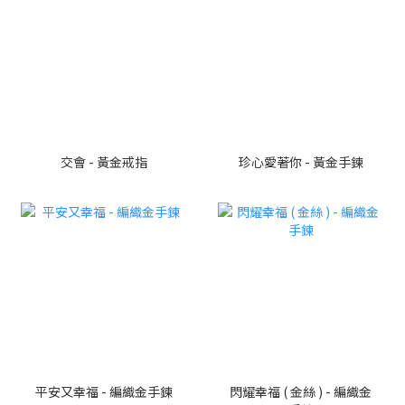
交會 - 黃金戒指
珍心愛著你 - 黃金手鍊
平安又幸福 - 編織金手鍊
閃耀幸福 ( 金絲 ) - 編織金