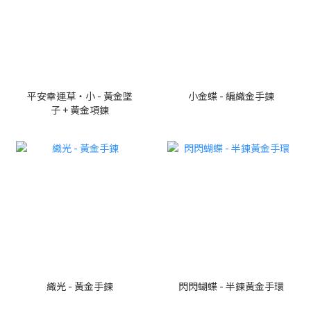
平安幸運草・小 - 黃金墜
小金蝶 - 編織金手鍊
子 + 黃金項鍊
織光 - 黃金手鍊
閃閃蝴蝶 - 半鍊黃金手環