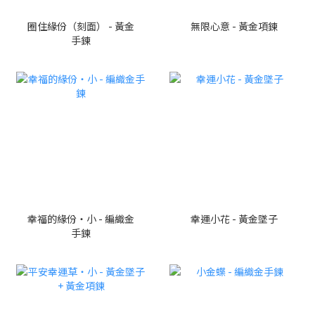
圈住緣份（刻面） - 黃金
無限心意 - 黃金項鍊
手鍊
幸福的緣份・小 - 編織金
幸運小花 - 黃金墜子
手鍊