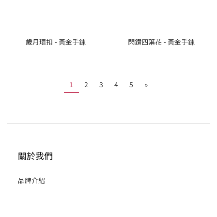
歲月環扣 - 黃金手鍊
閃鑽四葉花 - 黃金手鍊
1
2
3
4
5
»
關於我們
品牌介紹