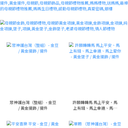
眾神護台灣（整組）- 金豆
許願轉轉馬 馬上平安、馬
/ 黃金擺飾 / 擺件
上有錢、馬上幸運、馬上
愛你 - 黃金墜子 / 黃金擺飾
/ 擺件