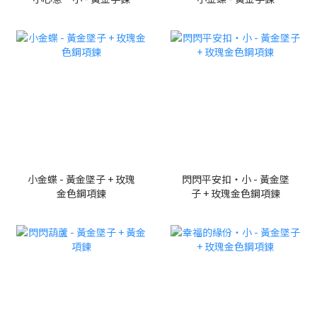
小金蝶 - 黃金墜子 + 玫瑰
閃閃平安扣・小 - 黃金墜
金色鋼項鍊
子 + 玫瑰金色鋼項鍊