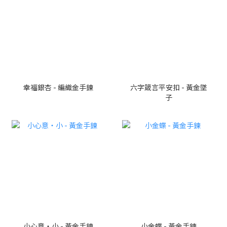
幸福銀杏 - 編織金手鍊
六字箴言平安扣 - 黃金墜
子
小心意・小 - 黃金手鍊
小金蝶 - 黃金手鍊