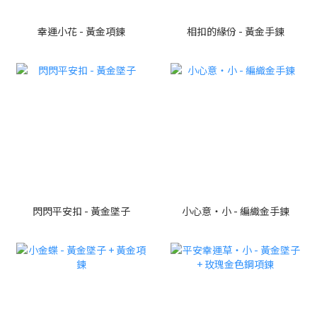
幸運小花 - 黃金項鍊
相扣的緣份 - 黃金手鍊
閃閃平安扣 - 黃金墜子
小心意・小 - 編織金手鍊