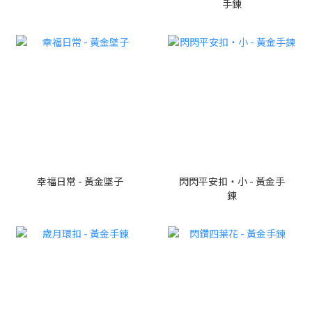
手鍊
幸福日常 - 黃金墜子
閃閃平安扣・小 - 黃金手
鍊