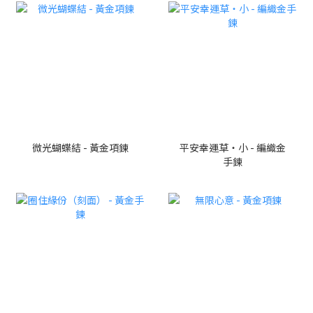
微光蝴蝶結 - 黃金項鍊
平安幸運草・小 - 編織金
手鍊