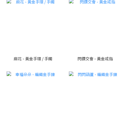
麻花 - 黃金手環 / 手鐲
閃鑽交會 - 黃金戒指