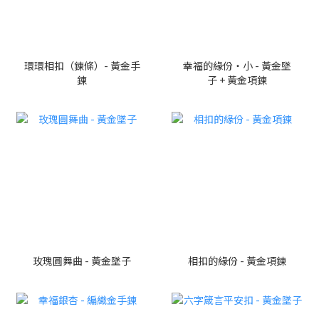
環環相扣（鍊條）- 黃金手
幸福的緣份・小 - 黃金墜
鍊
子 + 黃金項鍊
玫瑰圓舞曲 - 黃金墜子
相扣的緣份 - 黃金項鍊