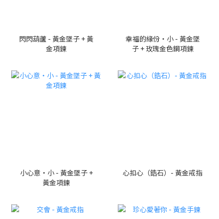
閃閃葫蘆 - 黃金墜子 + 黃
幸福的緣份・小 - 黃金墜
金項鍊
子 + 玫瑰金色鋼項鍊
小心意・小 - 黃金墜子 +
心扣心（鋯石）- 黃金戒指
黃金項鍊