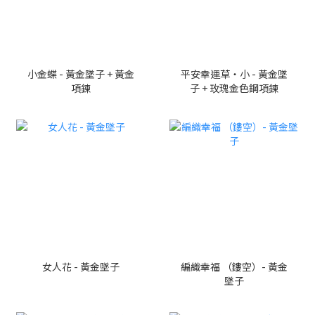
小金蝶 - 黃金墜子 + 黃金
平安幸運草・小 - 黃金墜
項鍊
子 + 玫瑰金色鋼項鍊
女人花 - 黃金墜子
編織幸福 （鏤空）- 黃金
墜子