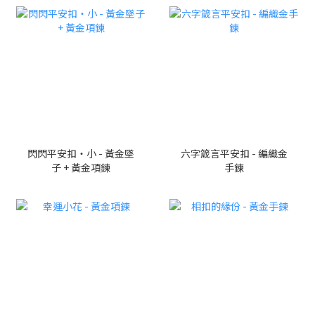
閃閃平安扣・小 - 黃金墜
六字箴言平安扣 - 編織金
子 + 黃金項鍊
手鍊