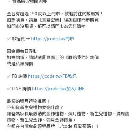
‧ 食品級矽膠圍兜兜
全台有超過 190 間以上門市，歡迎前往試戴鑑賞！
如想購買，請至【真愛密碼】經銷銀樓門市購買
如門市沒現貨，都可以請門市為您訂購唷
✅ 哪裡買 →
https://jcode.tw/門市
因金價每日浮動
如需詢價，請點選此頁面上的《聯絡我們》詢價
或是私訊詢價
✅ FB 詢價
https://jcode.tw/FB私訊
✅ LINE 詢價
https://jcode.tw/加入LINE
最棒的彌月禮物推薦！
不知道新生兒禮物要送什麼？
讓爸媽家長最感動的金飾禮物、彌月禮物、新生兒禮物、滿周歲
禮物、新生兒金飾、彌月金飾禮盒，
全都在台灣金飾領導品牌「J'code 真愛密碼」！