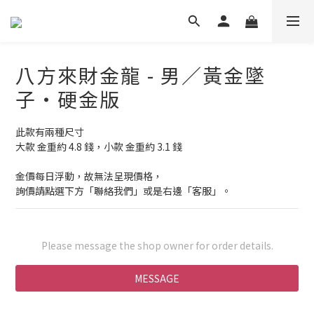
八方來財金龍 - 男／黃金墜
子・硬金版
此款有兩種尺寸
大款 金重約 4.8 錢，小款 金重約 3.1 錢
金價每日浮動，故無法呈現價格，
詢價請點選下方「聯絡我們」或是右邊「客服」。
Please message the shop owner for order details.
MESSAGE