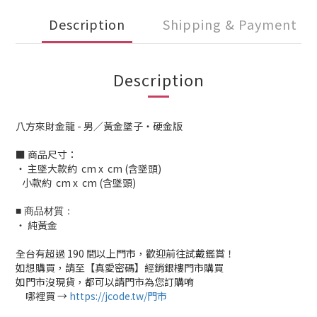
Description
Shipping & Payment
Description
八方來財金龍 - 男／黃金墜子・硬金版
■ 商品尺寸：
‧ 主墜大款約 cm x cm (含墜頭)
小款約 cm x cm (含墜頭)
■ 商品材質：
‧ 純黃金
全台有超過 190 間以上門市，歡迎前往試戴鑑賞！
如想購買，請至【真愛密碼】經銷銀樓門市購買
如門市沒現貨，都可以請門市為您訂購唷
✅
哪裡買 →
https://jcode.tw/門市