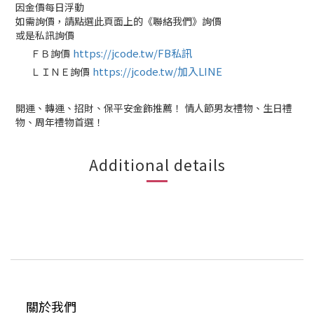
因金價每日浮動
如需詢價，請點選此頁面上的《聯絡我們》詢價
或是私訊詢價
https://jcode.tw/FB私訊
ＦＢ詢價
✅
https://jcode.tw/加入LINE
ＬＩＮＥ詢價
✅
開運、轉運、招財、保平安金飾推薦！ 情人節男友禮物、生日禮
物、周年禮物首選！
Additional details
關於我們