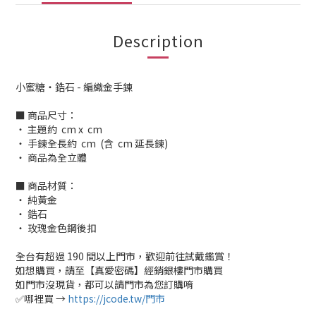
Description
小蜜糖・鋯石 - 編織金手鍊
■ 商品尺寸：
‧ 主題約 cm x cm
‧ 手鍊全長約 cm (含 cm 延長鍊)
‧ 商品為全立體
■ 商品材質：
‧ 純黃金
‧ 鋯石
‧ 玫瑰金色鋼後扣
全台有超過 190 間以上門市，歡迎前往試戴鑑賞！
如想購買，請至【真愛密碼】經銷銀樓門市購買
如門市沒現貨，都可以請門市為您訂購唷
✅哪裡買 →
https://jcode.tw/門市