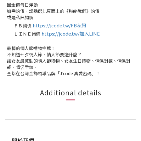
因金價每日浮動
如需詢價，請點選此頁面上的《聯絡我們》詢價
或是私訊詢價
https://jcode.tw/FB私訊
ＦＢ詢價
✅
https://jcode.tw/加入LINE
ＬＩＮＥ詢價
✅
最棒的情人節禮物推薦！
不知道七夕情人節、情人節要送什麼？
讓女友最感動的情人節禮物、女友生日禮物、情侶對鍊、情侶對
戒、情侶手鍊，
全都在台灣金飾領導品牌「J'code 真愛密碼」！
Additional details
關於我們