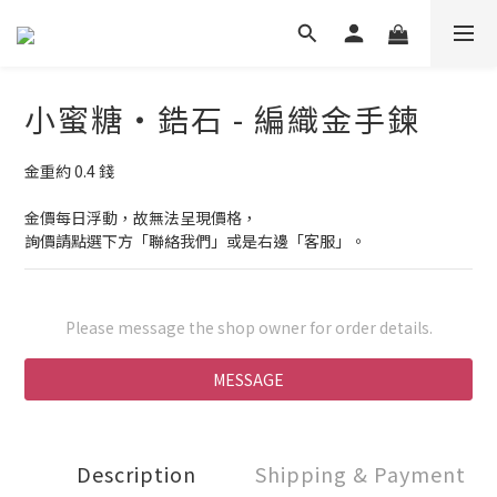
小蜜糖・鋯石 - 編織金手鍊
金重約 0.4 錢
金價每日浮動，故無法呈現價格，
詢價請點選下方「聯絡我們」或是右邊「客服」。
Please message the shop owner for order details.
MESSAGE
Description
Shipping & Payment