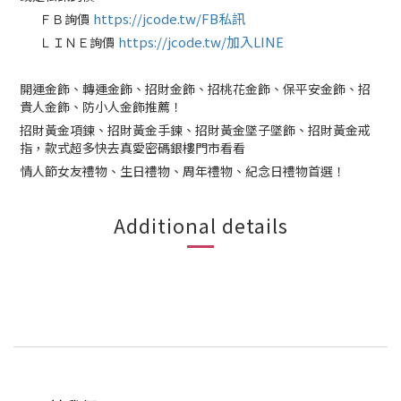
https://jcode.tw/FB私訊
ＦＢ詢價
✅
https://jcode.tw/加入LINE
ＬＩＮＥ詢價
✅
開運金飾、轉運金飾、招財金飾、招桃花金飾、保平安金飾、招
貴人金飾、防小人金飾推薦！
招財黃金項鍊、招財黃金手鍊、招財黃金墜子墜飾、招財黃金戒
指，款式超多快去真愛密碼銀樓門市看看
情人節女友禮物、生日禮物、周年禮物、紀念日禮物首選！
Additional details