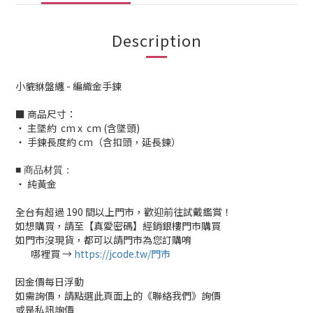
Description
小貔貅盤纏 - 編織金手鍊
■ 商品尺寸：
‧ 主墜約 cm x cm (含墜頭)
‧ 手鍊長度約 cm（含扣頭，延長鍊）
■ 商品材質：
‧ 純黃金
全台有超過 190 間以上門市，歡迎前往試戴鑑賞！
如想購買，請至【真愛密碼】經銷銀樓門市購買
如門市沒現貨，都可以請門市為您訂購唷
哪裡買 →
https://jcode.tw/門市
✅
因金價每日浮動
如需詢價，請點選此頁面上的《聯絡我們》詢價
或是私訊詢價