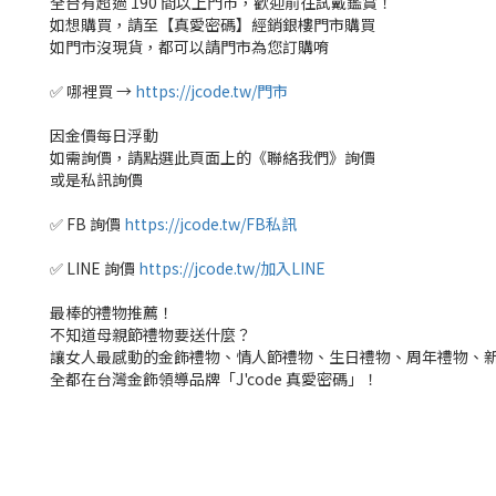
全台有超過 190 間以上門市，歡迎前往試戴鑑賞！
如想購買，請至【真愛密碼】經銷銀樓門市購買
如門市沒現貨，都可以請門市為您訂購唷
✅ 哪裡買 →
https://jcode.tw/門市
因金價每日浮動
如需詢價，請點選此頁面上的《聯絡我們》詢價
或是私訊詢價
✅ FB 詢價
https://jcode.tw/FB私訊
✅ LINE 詢價
https://jcode.tw/加入LINE
最棒的禮物推薦！
不知道母親節禮物要送什麼？
讓女人最感動的金飾禮物、情人節禮物、生日禮物、周年禮物、
全都在台灣金飾領導品牌「J'code 真愛密碼」！