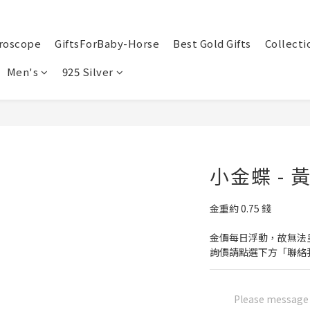
roscope
GiftsForBaby-Horse
Best Gold Gifts
Collecti
Men's
925 Silver
小金蝶 - 
金重約 0.75 錢
金價每日浮動，故無法
詢價請點選下方「聯絡
Please message t