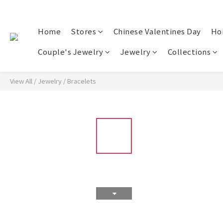
Home
Stores
Chinese Valentines Day
Ho
Couple's Jewelry
Jewelry
Collections
View All
/
Jewelry
/
Bracelets