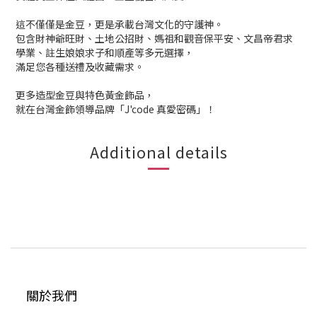
這不僅僅是金豆，更是承載台灣文化的守護神。
包含財神爺旺財、土地公招財、媽祖和觀音保平安、文昌帝君求
學業、註生娘娘求子和順產等多元選擇，
滿足您各種送禮及收藏需求。
更多造型金豆與特色黃金飾品，
就在台灣金飾領導品牌「J'code 真愛密碼」！
Additional details
關於我們