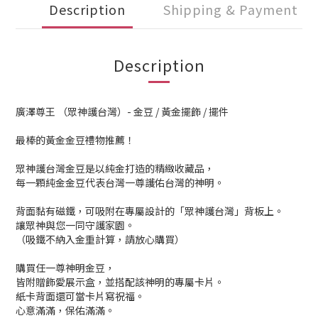
Description
Shipping & Payment
Description
廣澤尊王 （眾神護台灣）- 金豆 / 黃金擺飾 / 擺件
最棒的黃金金豆禮物推薦！
眾神護台灣金豆是以純金打造的精緻收藏品，
每一顆純金金豆代表台灣一尊護佑台灣的神明。
背面黏有磁鐵，可吸附在專屬設計的「眾神護台灣」背板上。
讓眾神與您一同守護家園。
（吸鐵不納入金重計算，請放心購買）
購買任一尊神明金豆，
皆附贈飾愛展示盒，並搭配該神明的專屬卡片。
紙卡背面還可當卡片寫祝福。
心意滿滿，保佑滿滿。