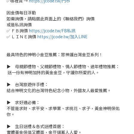
✅哪裡買 →
https://jcode.tw/門市
因金價每日浮動
如需詢價，請點選此頁面上的《聯絡我們》詢價
或是私訊詢價
✅ ＦＢ詢價
https://jcode.tw/FB私訊
✅ ＬＩＮＥ詢價
https://jcode.tw/加入LINE
最具特色的神明小金豆推薦：眾神護台灣金豆系列！
▶ 母親節禮物、父親節禮物、情人節禮物、過年禮物推薦：
送一份有神明加持的黃金金豆，守護你所愛的人。
▶ 台灣旅遊伴手禮：
結合神明文化的台灣特色紀念小物，外國友人最愛推薦。
▶ 求好運必備：
不管是求財、求平安、求學業、求桃花、求子，黃金神明保佑
你。
▶ 生日送禮＆各式送禮首選：
實體黃金保值又體面，金豆儲蓄人人愛。