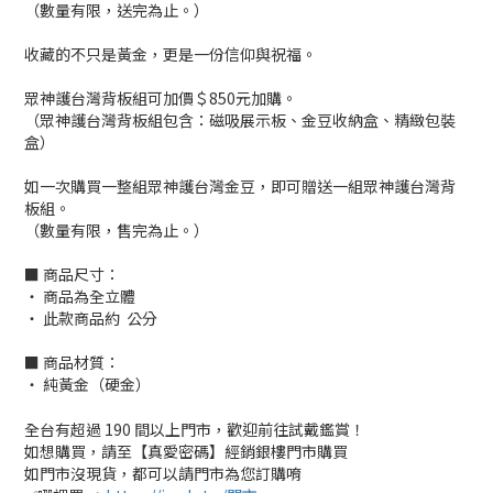
（數量有限，送完為止。）
收藏的不只是黃金，更是一份信仰與祝福。
眾神護台灣背板組可加價＄850元加購。
（眾神護台灣背板組包含：磁吸展示板、金豆收納盒、精緻包裝
盒）
如一次購買一整組眾神護台灣金豆，即可贈送一組眾神護台灣背
板組。
（數量有限，售完為止。）
■ 商品尺寸：
‧ 商品為全立體
‧ 此款商品約 公分
■ 商品材質：
‧ 純黃金（硬金）
全台有超過 190 間以上門市，歡迎前往試戴鑑賞！
如想購買，請至【真愛密碼】經銷銀樓門市購買
如門市沒現貨，都可以請門市為您訂購唷